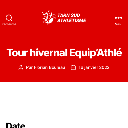
Recherche
Menu
Tarn
Sud
Athlétisme
Tour hivernal Equip’Athlé
Par
Florian Bouleau
16 janvier 2022
Auteur
Date
de
de
l’article
l’article
Date