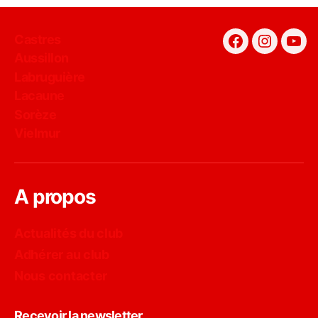
Castres
Facebook
Instagra
You
Aussillon
Labruguière
Lacaune
Sorèze
Vielmur
A propos
Actualités du club
Adhérer au club
Nous contacter
Recevoir la newsletter