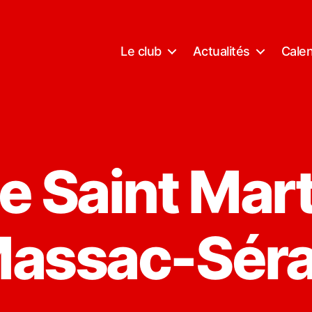
Le club
Actualités
Calen
e Saint Mar
assac-Sér