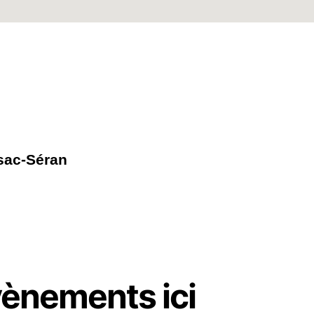
ssac-Séran
vènements ici