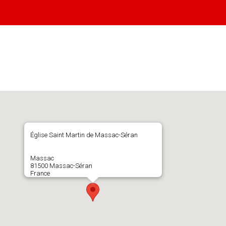
Église Saint Martin de Massac-Séran
Massac
81500 Massac-Séran
France