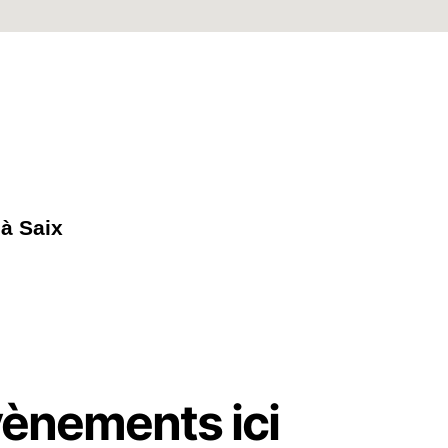
à Saix
vènements ici