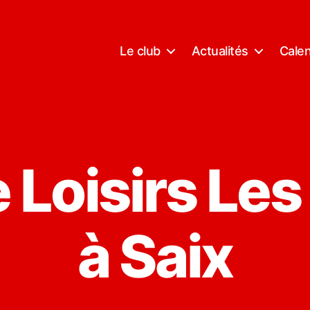
Le club
Actualités
Calen
 Loisirs Les
à Saix