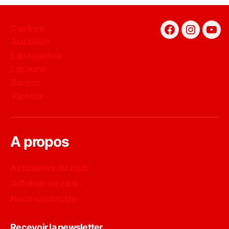
Castres
Facebook
Instagra
You
Aussillon
Labruguière
Lacaune
Sorèze
Vielmur
A propos
Actualités du club
Adhérer au club
Nous contacter
Recevoir la newsletter