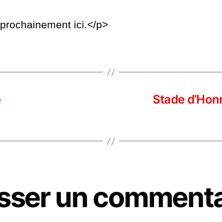
rochainement ici.</p>
e
Stade d’Honn
isser un commenta