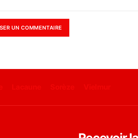
e
Lacaune
Sorèze
Vielmur
Recevoir l