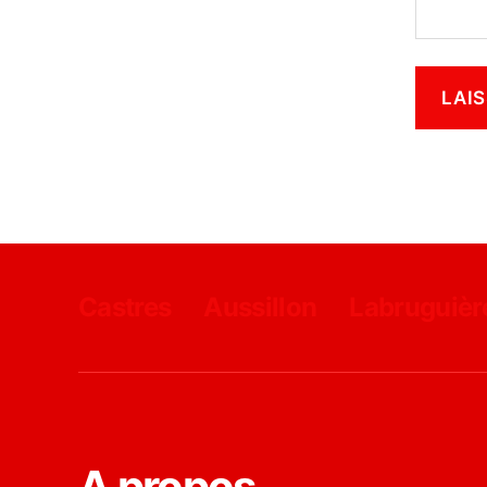
Castres
Aussillon
Labruguièr
A propos