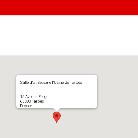
Salle d'athlétisme l'Usine de Tarbes
15 Av. des Forges
65000 Tarbes
France