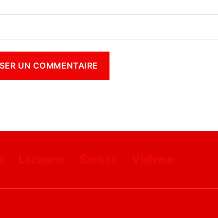
e
Lacaune
Sorèze
Vielmur