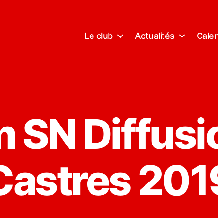
Le club
Actualités
Calen
 SN Diffusi
Castres 201