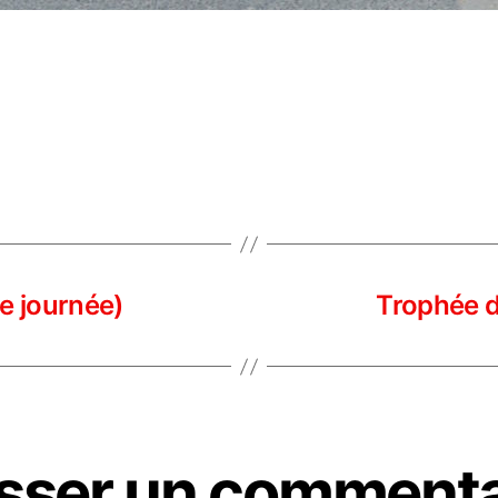
e journée)
Trophée d
isser un commenta