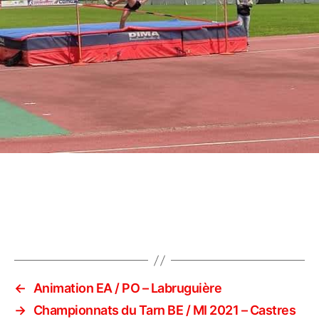
←
Animation EA / PO – Labruguière
→
Championnats du Tarn BE / MI 2021 – Castres