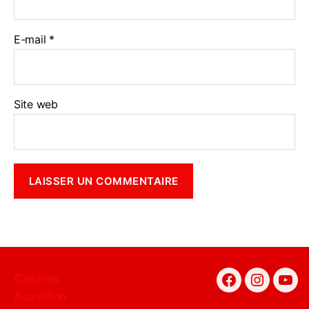
E-mail
*
Site web
Castres
Facebook
Instagra
You
Aussillon