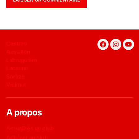
Castres
Facebook
Instagra
You
Aussillon
Labruguière
Lacaune
Sorèze
Vielmur
A propos
Actualités du club
Adhérer au club