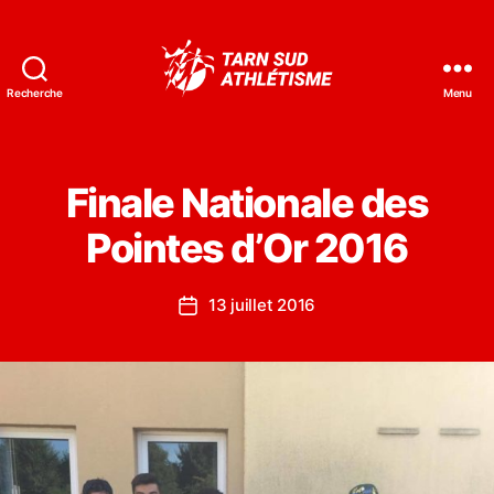
Recherche
Menu
Tarn
Sud
Athlétisme
Finale Nationale des
Pointes d’Or 2016
13 juillet 2016
Date
de
l’article