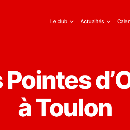
Le club
Actualités
Calen
s Pointes d’
à Toulon