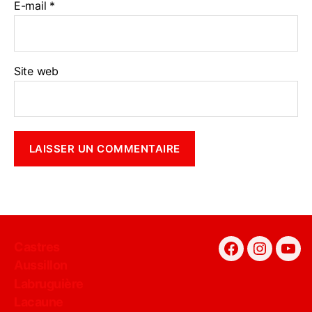
E-mail
*
Site web
Castres
Facebook
Instagra
You
Aussillon
Labruguière
Lacaune