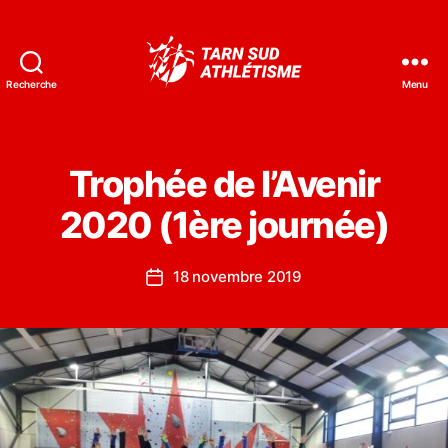
Recherche
Menu
Tarn
Sud
Athlétisme
Trophée de l’Avenir
2020 (1ère journée)
18 novembre 2019
Date
de
l’article