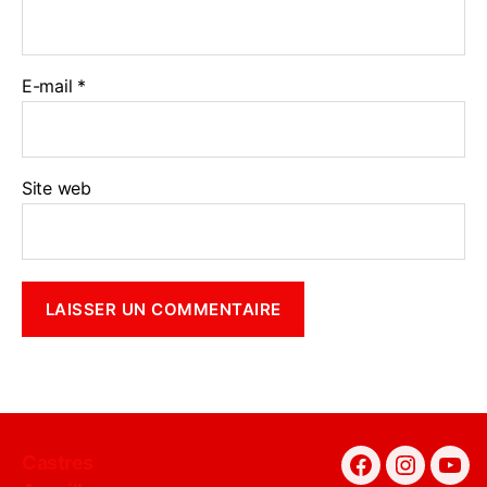
E-mail
*
Site web
Castres
Facebook
Instagra
You