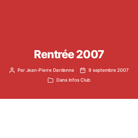
Rentrée 2007
Par
Jean-Pierre Dardenne
9 septembre 2007
Auteur
Date
de
de
Dans
Infos Club
Catégories
l’article
l’article
La saison redémarre. L’heure de reprendre son