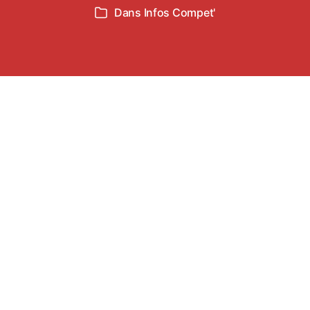
de
de
Dans
Infos Compet'
Catégories
l’article
l’article
nnée pour les jeunes du TSA à Carmaux le 22 
bus est prévu.
vants:
tis)