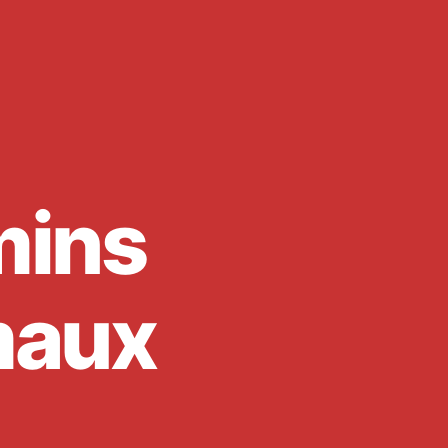
mins
maux