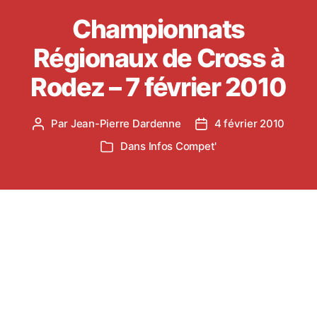
Championnats
Régionaux de Cross à
Rodez – 7 février 2010
Par
Jean-Pierre Dardenne
4 février 2010
Auteur
Date
de
de
Dans
Infos Compet'
Catégories
l’article
l’article
Ce week-end auront lieu les Championnats
Régionaux de Cross à Rodez.