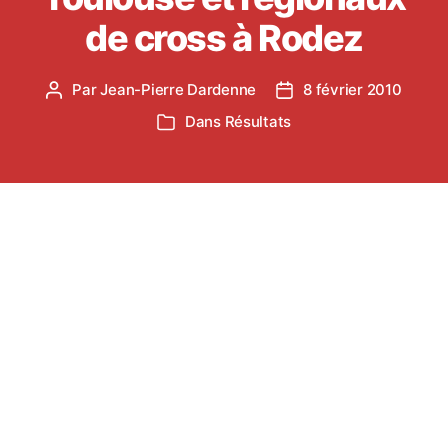
de cross à Rodez
Par
Jean-Pierre Dardenne
8 février 2010
Auteur
Date
de
de
Dans
Résultats
Catégories
l’article
l’article
Ce week-end avaient lieux: les Championnats
régionaux de lancers Longs à Toulouse et les
Championnats régionaux de cross à Rodez.
Voici les principaux résultats :