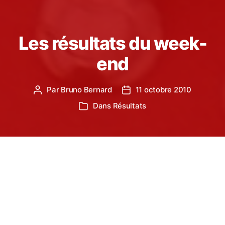
Les résultats du week-
end
Par
Bruno Bernard
11 octobre 2010
Auteur
Date
de
de
Dans
Résultats
Catégories
l’article
l’article
Il y a eu de nombreux déplacements ce week-end
pour nos jeunes athlètes du TSA :