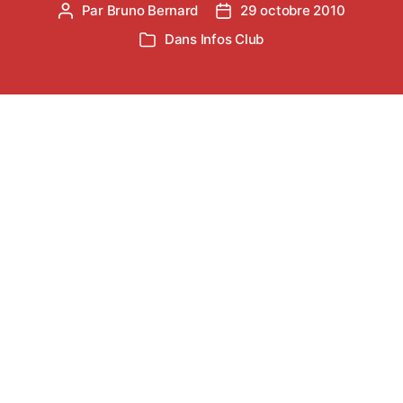
Par
Bruno Bernard
29 octobre 2010
Auteur
Date
de
de
Dans
Infos Club
Catégories
l’article
l’article
Allez dans notre rubrique « photos compétitions »
pour retrouver toutes les photos et le montage
vidéo des Interclubs promotion ou
cliquez ici
pour
accéder directement à la vidéo.
Bon film !
←
Interview de Roger JUAN sur le site de la FFA