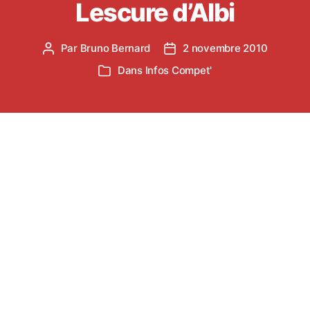
Lescure d’Albi
Par
Bruno Bernard
2 novembre 2010
Auteur
Date
de
de
Dans
Infos Compet'
Catégories
l’article
l’article
Dimanche 7 novembre se déroulera le cross Jean
VIDAL à Lescure d’Albi.
Il y aura deux départs en bus :
Premier départ prévu à 9h00 depuis le
stade du
Travet
.
Sont concernés : les Eveils Athlé (nés en 2001,