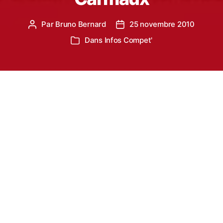
Par
Bruno Bernard
25 novembre 2010
Auteur
Date
de
de
Dans
Infos Compet'
Catégories
l’article
l’article
Dimanche 28 novembre aura lieu la XVIème
édition du Cross International Hubert ANDRE de
Carmaux.
Il y aura deux bus
(tous deux partent à la
même heure de
Castres).