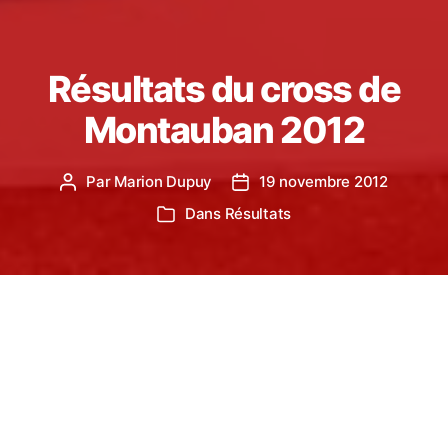
Résultats du cross de
Montauban 2012
Par
Marion Dupuy
19 novembre 2012
Auteur
Date
de
de
Dans
Résultats
Catégories
l’article
l’article
Ce dimanche 18 Novembre, 4 athlètes du Castres
Athlétisme ont fièrement porté les couleurs du
TSA, au 8ème cross René Arcuset qui avait lieu à