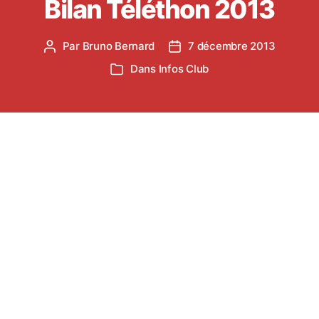
Bilan Téléthon 2013
Par
Bruno Bernard
7 décembre 2013
Auteur
Date
de
de
Dans
Infos Club
Catégories
l’article
l’article
BILAN de la première participation du Castres
Athlétisme au TELETHON (samedi 7 décembre
2013 de 14h à 17h)
Objectifs de l’animation
Bien évidemment, récolter des fonds pour AFM