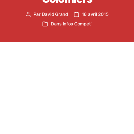
Par
David Grand
16 avril 2015
Auteur
Date
de
de
Dans
Infos Compet'
Catégories
l’article
l’article
La saison estivale commence sur les chapeaux de
roues ! Samedi 25 avril aura lieu deux compétitions
: le 2nd tour des brassages BE-MI à Castres et le
meeting de Colomiers.
Voici les informations concernant ces deux
compétitions …