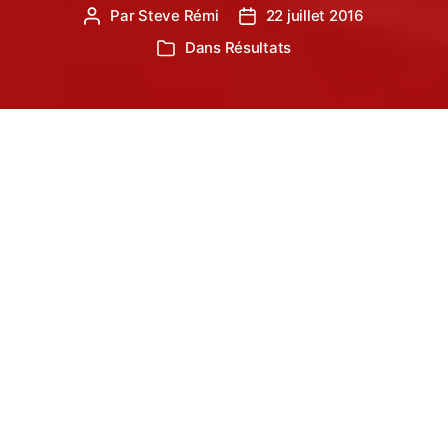
Par
Steve Rémi
22 juillet 2016
Auteur
Date
de
de
Dans
Résultats
Catégories
l’article
l’article
Une nouvelle fois, le Tarn Sud Athlétisme a offert
aux castrais un meeting international élite de
grande qualité.
La proximité des Jeux Olympiques aurait pu nuire
à la qualité du plateau. Mais entre les vedettes
françaises et quelques révélations étrangères, les
amateurs d’athlétisme en ont pris plein les yeux !