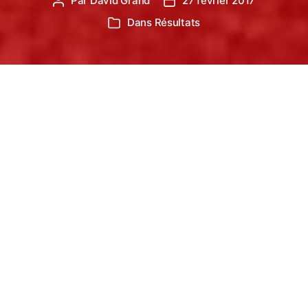
Par
David Grand
27 février 2017
Auteur
Date
de
de
Dans
Résultats
Catégories
l’article
l’article
Une nouvelle saison de cross qui touche à sa fin,
pour les petites catégories comme chez
les « grands » ! Retour sur les courses du dernier
week-end de février …
Les jeunes pousses ont
clôturé leur saison de cross
Samedi 25 février, les jeunes pousses de la