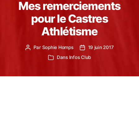
Mes remerciements
pour le Castres
Athlétisme
Par
Sophie Homps
19 juin 2017
Auteur
Date
de
de
Dans
Infos Club
Catégories
l’article
l’article
Ma mission s’achève au club du Castres
Athlétisme ce 18 juin 2017, je tenais à adresser un
message.