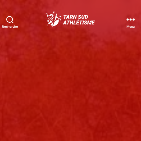
Recherche
Menu
Tarn
Sud
Athlétisme