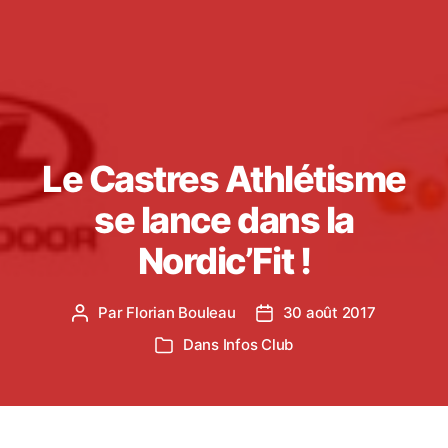
Le Castres Athlétisme
se lance dans la
Nordic’Fit !
Par
Florian Bouleau
30 août 2017
Auteur
Date
de
de
Dans
Infos Club
Catégories
l’article
l’article