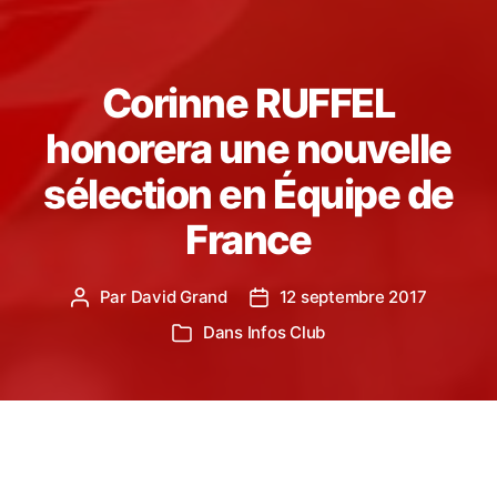
Corinne RUFFEL
honorera une nouvelle
sélection en Équipe de
France
Par
David Grand
12 septembre 2017
Auteur
Date
de
de
Dans
Infos Club
Catégories
l’article
l’article