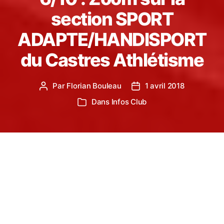
section SPORT
ADAPTE/HANDISPORT
du Castres Athlétisme
Par
Florian Bouleau
1 avril 2018
Auteur
Date
de
de
Dans
Infos Club
Catégories
l’article
l’article
6ème des 10 sections du Castres Athlétisme :
Zoom sur les groupes SPORT ADAPTE et
HANDISPORT du club.