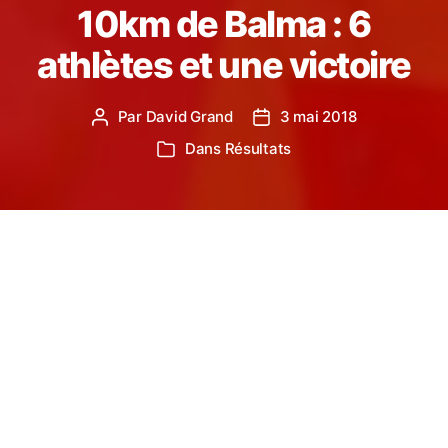
10km de Balma : 6
athlètes et une victoire
Par
David Grand
3 mai 2018
Auteur
Date
de
de
Dans
Résultats
Catégories
l’article
l’article
En ce mardi 1er mai, le CA Balma organisait son
10km, une course au label national qui a regroupé
près de 950 coureurs.
Ce mardi à Balma, 6
routards au maillot