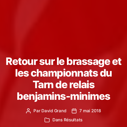
Retour sur le brassage et
les championnats du
Tarn de relais
benjamins-minimes
Par
David Grand
7 mai 2018
Auteur
Date
de
de
Dans
Résultats
Catégories
l’article
l’article