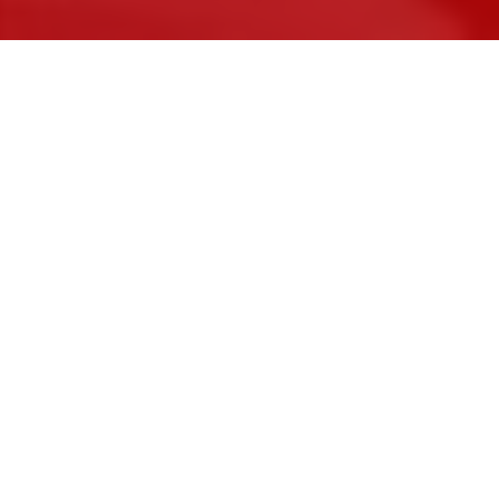
Samedi 5 mai au stade du Travet se déroulait la
deuxième journée du brassage benjamins-
minimes, ainsi que les championnats
départementaux de relais 8228.
De performances notables
au brassage
Parmi toutes les performances de nos athlètes, on
retiendra chez les benjamins les 10m85 de Samuel
CONJUNGO qui lui ont apporté 39 points au 115