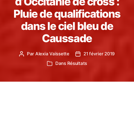
d’Occitanie de cross :
Pluie de qualifications
dans le ciel bleu de
Caussade
Par
Alexia Vaïssette
21 février 2019
Auteur
Date
de
de
Dans
Résultats
Catégories
l’article
l’article
En ce beau dimanche ensoleillé, les crossmen et
women de toute la région Occitanie s’étaient
donné rendez-vous à Caussade pour la 1/2 finale