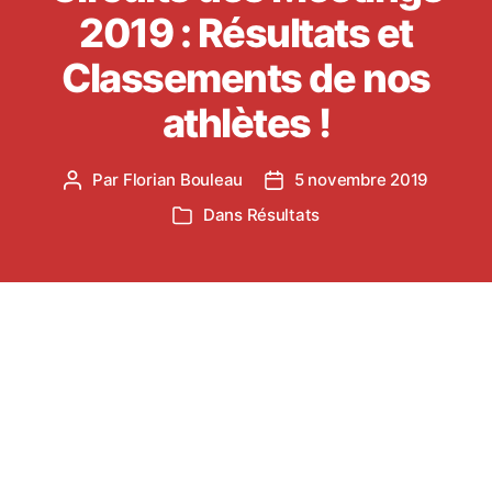
2019 : Résultats et
Classements de nos
athlètes !
Par
Florian Bouleau
5 novembre 2019
Auteur
Date
de
de
Dans
Résultats
Catégories
l’article
l’article
Le Circuit des Meetings 2019 est comme son nom
l’indique, un ensemble de plusieurs meetings
durant la saison où les athlètes qui y participent,
marquent des points. Cette saison, quelques