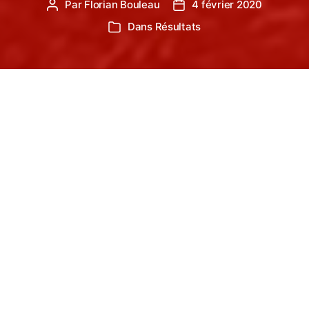
Par
Florian Bouleau
4 février 2020
Auteur
Date
de
de
Dans
Résultats
Catégories
l’article
l’article
Dimanche 2 Février, ont eu lieu à Rodez, les 1/4
de Finale de Cross 2020. Sous un beau soleil mais
avec un parcours très très boueux, nos athlètes
ont eu des difficultés de sortir leur épingle du jeu !
Valentine BASTIDE craque
dans les derniers mètres
mais prend une très jolie