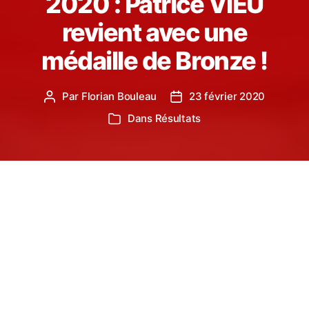
2020 : Patrice VIEU
revient avec une
médaille de Bronze !
Par
Florian Bouleau
23 février 2020
Auteur
Date
de
de
Dans
Résultats
Catégories
l’article
l’article
Ce weekend du 22 et 23 Février, avaient lieu à
Nantes, les Championnats de France Masters en
salle 2020. Un Castrais a fait le déplacement pour
participer au 1500m.