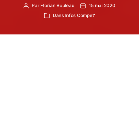
Par
Florian Bouleau
15 mai 2020
Auteur
Date
de
de
Dans
Infos Compet'
Catégories
l’article
l’article
En raison de la pandémie de COVID-19 qui a
touché la France, le maintien des différentes
compétitions nationales estivales n’a pu avoir lieu.
Nous connaissons donc maintenant la date de
report des différentes compétitions.
A vos agendas ! Les mois de Septembre et
Octobre seront chargés ! Un championnat de
France par weekend.