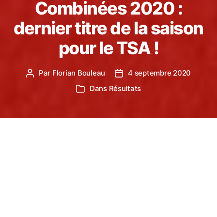
Combinées 2020 :
dernier titre de la saison
pour le TSA !
Par
Florian Bouleau
4 septembre 2020
Auteur
Date
de
de
Dans
Résultats
Catégories
l’article
l’article
Les championnats d’Occitanie 2020 d’Epreuves
Combinées ont eu le weekend dernier à Muret. 6
athlètes du Castres Athlétisme y étaient présents.