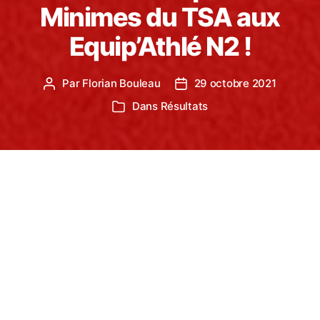
Minimes du TSA aux
Equip’Athlé N2 !
Par
Florian Bouleau
29 octobre 2021
Auteur
Date
de
de
Dans
Résultats
Catégories
l’article
l’article
Le weekend dernier, a eu lieu à Dreux, la finale
nationale des Equip’Athlé 2021. Le TSA était
présent pour concourir dans la catégorie N2.
Nos jeunes Minimes du TSA sont arrivés à Dreux
avec le meilleur total de la N2. Compte tenu du