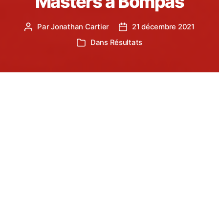
Masters à Bompas
Par
Jonathan Cartier
21 décembre 2021
Auteur
Date
de
de
Dans
Résultats
Catégories
l’article
l’article
Dimanche à Bompas, les Castrais ont fait le
déplacement pour faire leurs rentrées en salle
Après une saison entière sans compétition en
salle, la saison a pu reprendre. 18 des 19 athlètes
présents à Bompas effectuaient leur première
compétition en salle de la saison.