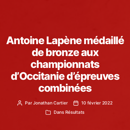
Antoine Lapène médaillé
de bronze aux
championnats
d’Occitanie d’épreuves
combinées
Par
Jonathan Cartier
10 février 2022
Auteur
Date
de
de
Dans
Résultats
Catégories
l’article
l’article