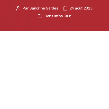
Par
Sandrine Gardes
24 août 2023
Auteur
Date
de
de
Dans
Infos Club
Catégories
l’article
l’article
Toutes les modifications réglementaires
expliquées…
Dans un premier temps, nous vous rappelons
que
les licenciés de la saison dernière doivent
préalablement se rendre sur leur
espace
licencié
pour renouveler leur licence.
C’est une
nouvelle démarche obligatoire, qui permettra à
votre sous section de valider votre licence.