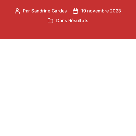
Par
Sandrine Gardes
19 novembre 2023
Auteur
Date
de
de
Dans
Résultats
Catégories
l’article
l’article
Le samedi 04 novembre avait lieu le désormais
traditionnel meeting barbecue du Castres
Athlétisme. Compétition qui se veut avant tout
conviviale, elle permet aussi d’ouvrir la course à la
qualification pour les France Hivernaux de lancers
longs 2024.
Les lanceurs du TSA étaient donc au RDV pour
tenter de briller, les conditions climatiques, un