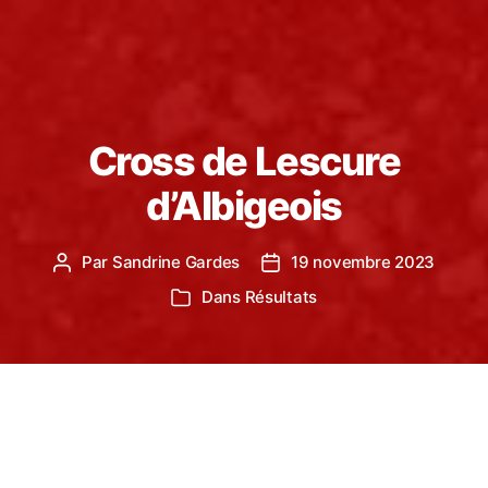
Cross de Lescure
d’Albigeois
Par
Sandrine Gardes
19 novembre 2023
Auteur
Date
de
de
Dans
Résultats
Catégories
l’article
l’article
La saison des cross s’est ouverte dimanche 12