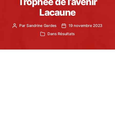
Trophée de l’avenir
Lacaune
Par
Sandrine Gardes
19 novembre 2023
Auteur
Date
de
de
Dans
Résultats
Catégories
l’article
l’article
C’est en terre Lacaunaise, samedi 18
novembre, qu’a débuté le trophée de l’avenir,
rencontre réservée aux jeunes Eveils Athlé
(U10) du TSA.