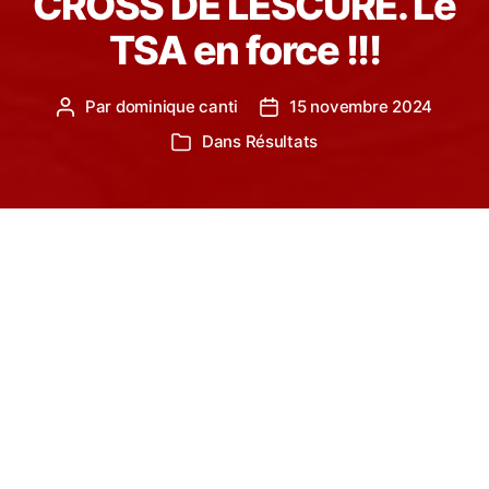
CROSS DE LESCURE. Le
TSA en force !!!
Par
dominique canti
15 novembre 2024
Auteur
Date
de
de
Dans
Résultats
Catégories
l’article
l’article
Dimanche 10 novembre, le TSA a ouvert sa saison
de cross country en participant au cross de
Lescure d’Albigeois et les jeunes ont brillé avec
des victoires individuelles mais également par
équipes.