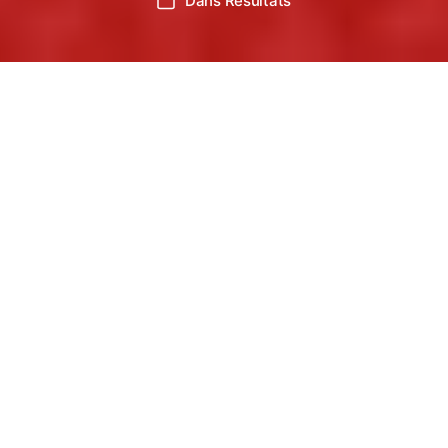
Dans
Résultats
Catégories
l’article
l’article
6 octobre 2024
Trail de la passerelle
Ce premier week-end du mois d’octobre, les
traileurs du sud du Tarn et d’ailleurs avaient
rendez-vous au trail de la passerelle. Comme
chaque année, tout le monde pouvait trouver la
distance qui lui correspond entre un 60km
(2800mD+), un 30km (1750mD+), un 20km