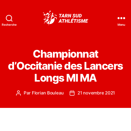
Recherche
Menu
Tarn
Sud
Athlétisme
Championnat
d’Occitanie des Lancers
Longs MI MA
Par
Florian Bouleau
21 novembre 2021
Auteur
Date
de
de
l’article
l’article