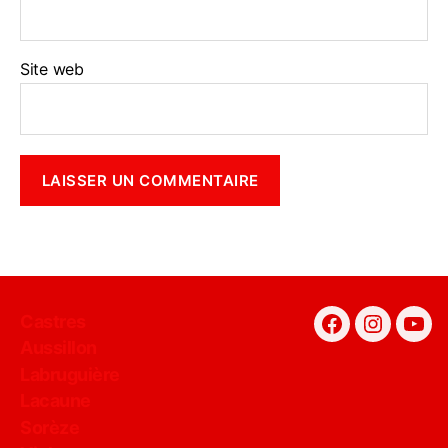
Site web
Castres
Facebook
Instagra
You
Aussillon
Labruguière
Lacaune
Sorèze