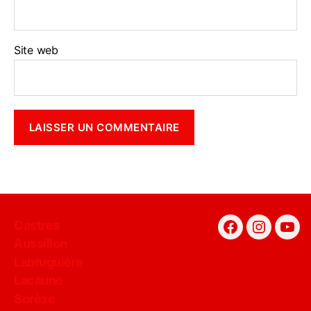
Site web
Castres
Facebook
Instagra
You
Aussillon
Labruguière
Lacaune
Sorèze