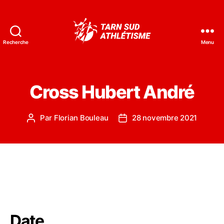
Recherche
Menu
Tarn
Sud
Athlétisme
Cross Hubert André
Par
Florian Bouleau
28 novembre 2021
Auteur
Date
de
de
l’article
l’article
Date