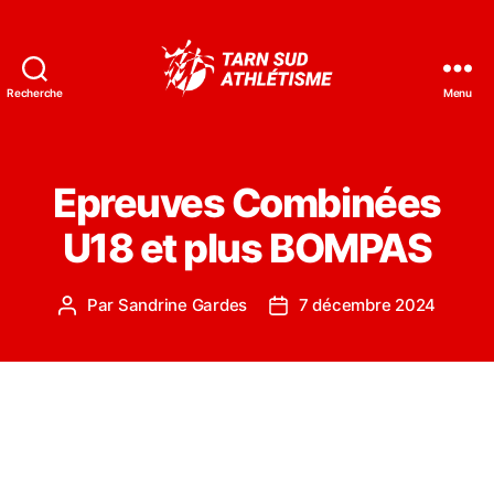
Recherche
Menu
Tarn
Sud
Athlétisme
Epreuves Combinées
U18 et plus BOMPAS
Par
Sandrine Gardes
7 décembre 2024
Auteur
Date
de
de
l’article
l’article