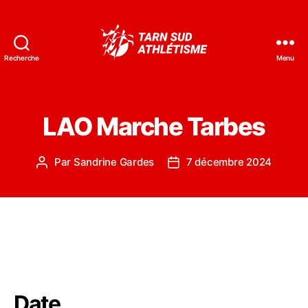
Recherche
Menu
Tarn
Sud
Athlétisme
LAO Marche Tarbes
Par
Sandrine Gardes
7 décembre 2024
Auteur
Date
de
de
l’article
l’article
Date